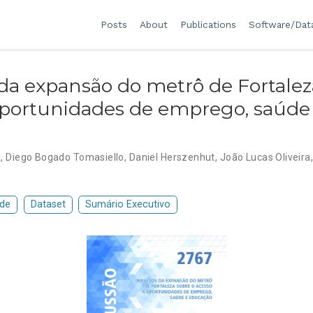
Posts
About
Publications
Software/Dat
da expansão do metrô de Fortalez
oportunidades de emprego, saúde
a
,
Diego Bogado Tomasiello
,
Daniel Herszenhut
,
João Lucas Oliveira
de
Dataset
Sumário Executivo