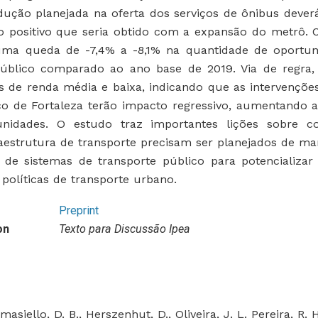
dução planejada na oferta dos serviços de ônibus dev
o positivo que seria obtido com a expansão do metrô. 
uma queda de -7,4% a -8,1% na quantidade de oportuni
público comparado ao ano base de 2019. Via de regra,
s de renda média e baixa, indicando que as intervençõe
co de Fortaleza terão impacto regressivo, aumentando 
unidades. O estudo traz importantes lições sobre c
aestrutura de transporte precisam ser planejados de m
de sistemas de transporte público para potencializar 
 políticas de transporte urbano.
Preprint
on
Texto para Discussão Ipea
omasiello, D. B., Herszenhut, D., Oliveira, J. L. Pereira, R. H