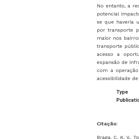
No entanto, a re
potencial impact
se que haveria 
por transporte 
maior nos bairro
transporte públi
acesso a oport
expansão de infr
com a operação 
acessibilidade de
Type
Publicati
Citação
:
Braga, C. K. V., T