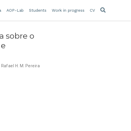
a
AOP-Lab
Students
Work in progress
CV
a sobre o
 e
,
Rafael H. M. Pereira