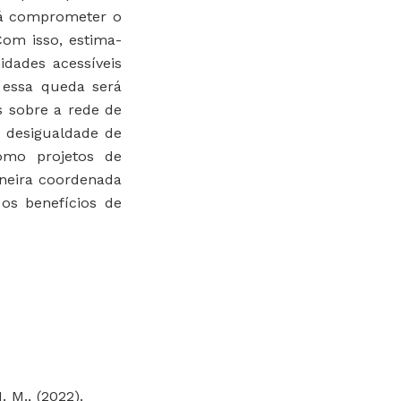
erá comprometer o
Com isso, estima-
dades acessíveis
 essa queda será
s sobre a rede de
a desigualdade de
omo projetos de
aneira coordenada
os benefícios de
. M., (2022).